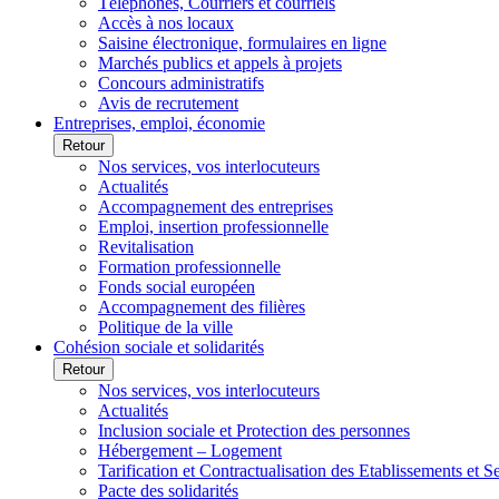
Téléphones, Courriers et courriels
Accès à nos locaux
Saisine électronique, formulaires en ligne
Marchés publics et appels à projets
Concours administratifs
Avis de recrutement
Entreprises, emploi, économie
Retour
Nos services, vos interlocuteurs
Actualités
Accompagnement des entreprises
Emploi, insertion professionnelle
Revitalisation
Formation professionnelle
Fonds social européen
Accompagnement des filières
Politique de la ville
Cohésion sociale et solidarités
Retour
Nos services, vos interlocuteurs
Actualités
Inclusion sociale et Protection des personnes
Hébergement – Logement
Tarification et Contractualisation des Etablissements et 
Pacte des solidarités