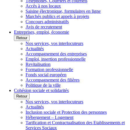
Téléphones, Courriers et courriels
Accès à nos locaux
Saisine électronique, formulaires en ligne
Marchés publics et appels à projets
Concours administratifs
Avis de recrutement
Entreprises, emploi, économie
Retour
Nos services, vos interlocuteurs
Actualités
Accompagnement des entreprises
Emploi, insertion professionnelle
Revitalisation
Formation professionnelle
Fonds social européen
Accompagnement des filières
Politique de la ville
Cohésion sociale et solidarités
Retour
Nos services, vos interlocuteurs
Actualités
Inclusion sociale et Protection des personnes
Hébergement – Logement
Tarification et Contractualisation des Etablissements et
Services Sociaux