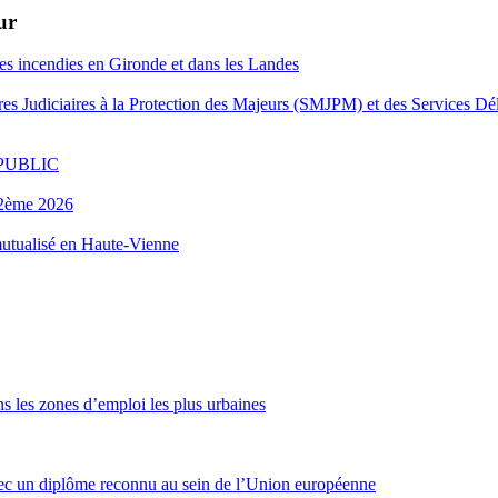
ur
es incendies en Gironde et dans les Landes
es Judiciaires à la Protection des Majeurs (SMJPM) et des Services Dé
FOPUBLIC
u 2ème 2026
 mutualisé en Haute-Vienne
s les zones d’emploi les plus urbaines
ec un diplôme reconnu au sein de l’Union européenne