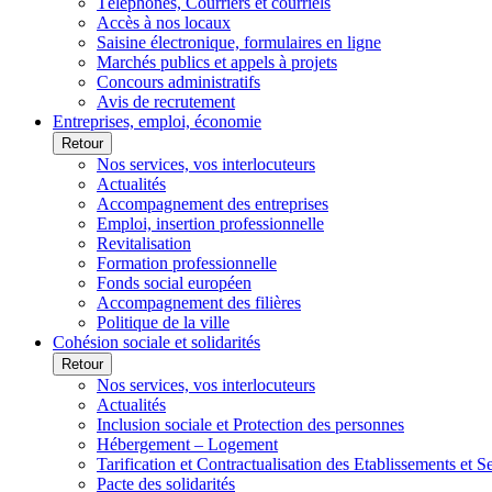
Téléphones, Courriers et courriels
Accès à nos locaux
Saisine électronique, formulaires en ligne
Marchés publics et appels à projets
Concours administratifs
Avis de recrutement
Entreprises, emploi, économie
Retour
Nos services, vos interlocuteurs
Actualités
Accompagnement des entreprises
Emploi, insertion professionnelle
Revitalisation
Formation professionnelle
Fonds social européen
Accompagnement des filières
Politique de la ville
Cohésion sociale et solidarités
Retour
Nos services, vos interlocuteurs
Actualités
Inclusion sociale et Protection des personnes
Hébergement – Logement
Tarification et Contractualisation des Etablissements et 
Pacte des solidarités