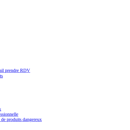
ail prendre RDV
ts
x
ssionnelle
s de produits dangereux