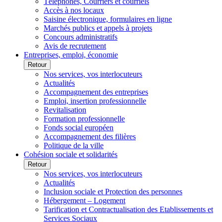
Téléphones, Courriers et courriels
Accès à nos locaux
Saisine électronique, formulaires en ligne
Marchés publics et appels à projets
Concours administratifs
Avis de recrutement
Entreprises, emploi, économie
Retour
Nos services, vos interlocuteurs
Actualités
Accompagnement des entreprises
Emploi, insertion professionnelle
Revitalisation
Formation professionnelle
Fonds social européen
Accompagnement des filières
Politique de la ville
Cohésion sociale et solidarités
Retour
Nos services, vos interlocuteurs
Actualités
Inclusion sociale et Protection des personnes
Hébergement – Logement
Tarification et Contractualisation des Etablissements et
Services Sociaux