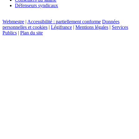
Défenseurs syndicaux
Webmestre
|
Accessibilité : partiellement conforme
Données
personnelles et cookies
|
Légifrance
|
Mentions légales
|
Services
Publics
|
Plan du site