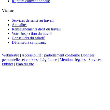
Rupture conventionnelle
Vienne
Services de santé au travail
Actualités
Renseignements droit du travail
Votre inspection du travail
Conseillers du salarié
Défenseurs syndicaux
Webmestre
|
Accessibilité : partiellement conforme
Données
personnelles et cookies
|
Légifrance
|
Mentions légales
|
Services
Publics
|
Plan du site