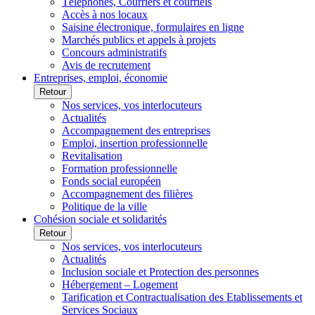
Téléphones, Courriers et courriels
Accès à nos locaux
Saisine électronique, formulaires en ligne
Marchés publics et appels à projets
Concours administratifs
Avis de recrutement
Entreprises, emploi, économie
Retour
Nos services, vos interlocuteurs
Actualités
Accompagnement des entreprises
Emploi, insertion professionnelle
Revitalisation
Formation professionnelle
Fonds social européen
Accompagnement des filières
Politique de la ville
Cohésion sociale et solidarités
Retour
Nos services, vos interlocuteurs
Actualités
Inclusion sociale et Protection des personnes
Hébergement – Logement
Tarification et Contractualisation des Etablissements et
Services Sociaux