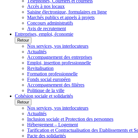
Téléphones, Courriers et courriels
Accès à nos locaux
Saisine électronique, formulaires en ligne
Marchés publics et appels à projets
Concours administratifs
Avis de recrutement
Entreprises, emploi, économie
Retour
Nos services, vos interlocuteurs
Actualités
Accompagnement des entreprises
Emploi, insertion professionnelle
Revitalisation
Formation professionnelle
Fonds social européen
Accompagnement des filières
Politique de la ville
Cohésion sociale et solidarités
Retour
Nos services, vos interlocuteurs
Actualités
Inclusion sociale et Protection des personnes
Hébergement – Logement
Tarification et Contractualisation des Etablissements et 
Pacte des solidarités