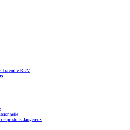
ail prendre RDV
ts
x
ssionnelle
s de produits dangereux