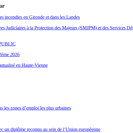
ur
es incendies en Gironde et dans les Landes
es Judiciaires à la Protection des Majeurs (SMJPM) et des Services Dé
FOPUBLIC
u 2ème 2026
 mutualisé en Haute-Vienne
s les zones d’emploi les plus urbaines
ec un diplôme reconnu au sein de l’Union européenne