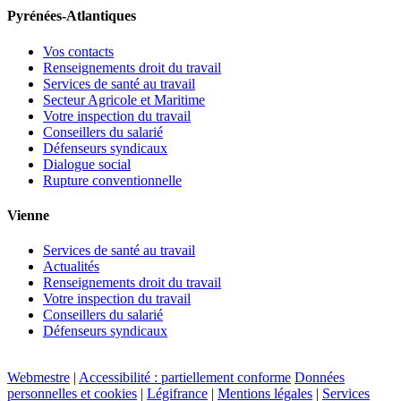
Pyrénées-Atlantiques
Vos contacts
Renseignements droit du travail
Services de santé au travail
Secteur Agricole et Maritime
Votre inspection du travail
Conseillers du salarié
Défenseurs syndicaux
Dialogue social
Rupture conventionnelle
Vienne
Services de santé au travail
Actualités
Renseignements droit du travail
Votre inspection du travail
Conseillers du salarié
Défenseurs syndicaux
Webmestre
|
Accessibilité : partiellement conforme
Données
personnelles et cookies
|
Légifrance
|
Mentions légales
|
Services