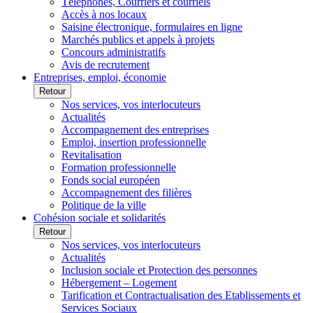
Téléphones, Courriers et courriels
Accès à nos locaux
Saisine électronique, formulaires en ligne
Marchés publics et appels à projets
Concours administratifs
Avis de recrutement
Entreprises, emploi, économie
Retour
Nos services, vos interlocuteurs
Actualités
Accompagnement des entreprises
Emploi, insertion professionnelle
Revitalisation
Formation professionnelle
Fonds social européen
Accompagnement des filières
Politique de la ville
Cohésion sociale et solidarités
Retour
Nos services, vos interlocuteurs
Actualités
Inclusion sociale et Protection des personnes
Hébergement – Logement
Tarification et Contractualisation des Etablissements et
Services Sociaux