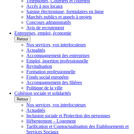
Téléphones, Courriers et courriels
Accès à nos locaux
Saisine électronique, formulaires en ligne
Marchés publics et appels à projets
Concours administratifs
Avis de recrutement
Entreprises, emploi, économie
Retour
Nos services, vos interlocuteurs
Actualités
Accompagnement des entreprises
Emploi, insertion professionnelle
Revitalisation
Formation professionnelle
Fonds social européen
Accompagnement des filières
Politique de la ville
Cohésion sociale et solidarités
Retour
Nos services, vos interlocuteurs
Actualités
Inclusion sociale et Protection des personnes
Hébergement – Logement
Tarification et Contractualisation des Etablissements et
Services Sociaux