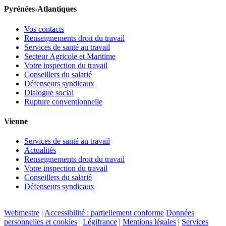
Pyrénées-Atlantiques
Vos contacts
Renseignements droit du travail
Services de santé au travail
Secteur Agricole et Maritime
Votre inspection du travail
Conseillers du salarié
Défenseurs syndicaux
Dialogue social
Rupture conventionnelle
Vienne
Services de santé au travail
Actualités
Renseignements droit du travail
Votre inspection du travail
Conseillers du salarié
Défenseurs syndicaux
Webmestre
|
Accessibilité : partiellement conforme
Données
personnelles et cookies
|
Légifrance
|
Mentions légales
|
Services