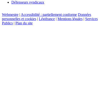
Défenseurs syndicaux
Webmestre
|
Accessibilité : partiellement conforme
Données
personnelles et cookies
|
Légifrance
|
Mentions légales
|
Services
Publics
|
Plan du site