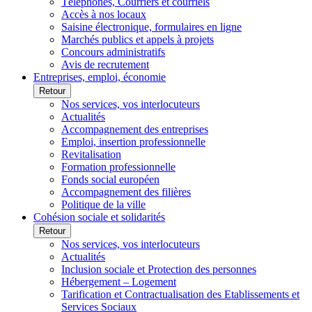
Téléphones, Courriers et courriels
Accès à nos locaux
Saisine électronique, formulaires en ligne
Marchés publics et appels à projets
Concours administratifs
Avis de recrutement
Entreprises, emploi, économie
Retour
Nos services, vos interlocuteurs
Actualités
Accompagnement des entreprises
Emploi, insertion professionnelle
Revitalisation
Formation professionnelle
Fonds social européen
Accompagnement des filières
Politique de la ville
Cohésion sociale et solidarités
Retour
Nos services, vos interlocuteurs
Actualités
Inclusion sociale et Protection des personnes
Hébergement – Logement
Tarification et Contractualisation des Etablissements et
Services Sociaux