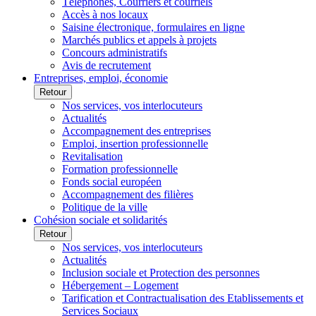
Téléphones, Courriers et courriels
Accès à nos locaux
Saisine électronique, formulaires en ligne
Marchés publics et appels à projets
Concours administratifs
Avis de recrutement
Entreprises, emploi, économie
Retour
Nos services, vos interlocuteurs
Actualités
Accompagnement des entreprises
Emploi, insertion professionnelle
Revitalisation
Formation professionnelle
Fonds social européen
Accompagnement des filières
Politique de la ville
Cohésion sociale et solidarités
Retour
Nos services, vos interlocuteurs
Actualités
Inclusion sociale et Protection des personnes
Hébergement – Logement
Tarification et Contractualisation des Etablissements et
Services Sociaux