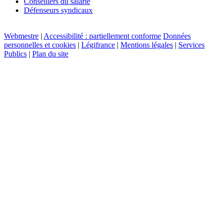
Conseillers du salarié
Défenseurs syndicaux
Webmestre
|
Accessibilité : partiellement conforme
Données
personnelles et cookies
|
Légifrance
|
Mentions légales
|
Services
Publics
|
Plan du site