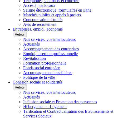
Téléphones, Courriers et courriels
Accès à nos locaux
Saisine électronique, formulaires en ligne
Marchés publics et appels à projets
Concours administratifs
Avis de recrutement
Entreprises, emploi, économie
Retour
Nos services, vos interlocuteurs
Actualités
Accompagnement des entreprises
Emploi, insertion professionnelle
Revitalisation
Formation professionnelle
Fonds social européen
Accompagnement des filières
Politique de la ville
Cohésion sociale et solidarités
Retour
Nos services, vos interlocuteurs
Actualités
Inclusion sociale et Protection des personnes
Hébergement – Logement
Tarification et Contractualisation des Etablissements et
Services Sociaux