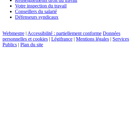
Renseignements droit du travail
Votre inspection du travail
Conseillers du salarié
Défenseurs syndicaux
Webmestre
|
Accessibilité : partiellement conforme
Données
personnelles et cookies
|
Légifrance
|
Mentions légales
|
Services
Publics
|
Plan du site