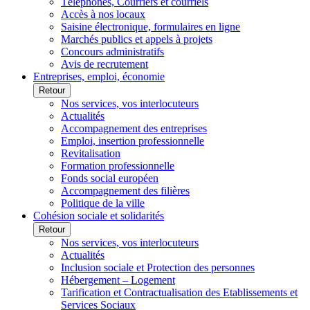
Téléphones, Courriers et courriels
Accès à nos locaux
Saisine électronique, formulaires en ligne
Marchés publics et appels à projets
Concours administratifs
Avis de recrutement
Entreprises, emploi, économie
Retour
Nos services, vos interlocuteurs
Actualités
Accompagnement des entreprises
Emploi, insertion professionnelle
Revitalisation
Formation professionnelle
Fonds social européen
Accompagnement des filières
Politique de la ville
Cohésion sociale et solidarités
Retour
Nos services, vos interlocuteurs
Actualités
Inclusion sociale et Protection des personnes
Hébergement – Logement
Tarification et Contractualisation des Etablissements et
Services Sociaux