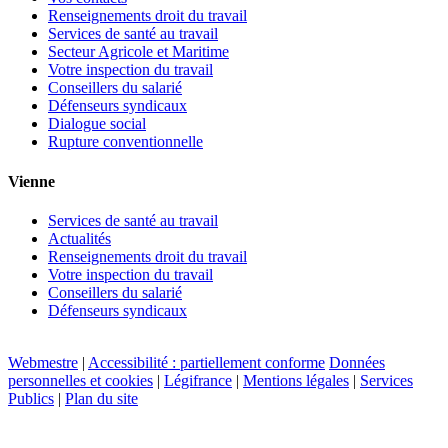
Renseignements droit du travail
Services de santé au travail
Secteur Agricole et Maritime
Votre inspection du travail
Conseillers du salarié
Défenseurs syndicaux
Dialogue social
Rupture conventionnelle
Vienne
Services de santé au travail
Actualités
Renseignements droit du travail
Votre inspection du travail
Conseillers du salarié
Défenseurs syndicaux
Webmestre
|
Accessibilité : partiellement conforme
Données
personnelles et cookies
|
Légifrance
|
Mentions légales
|
Services
Publics
|
Plan du site