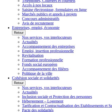
Téléphones, Courriers et courriels
Accès à nos locaux
Saisine électronique, formulaires en ligne
Marchés publics et appels à projets
Concours administratifs
Avis de recrutement
Entreprises, emploi, économie
Retour
Nos services, vos interlocuteurs
Actualités
Accompagnement des entreprises
Emploi, insertion professionnelle
Revitalisation
Formation professionnelle
Fonds social européen
Accompagnement des filières
Politique de la ville
Cohésion sociale et solidarités
Retour
Nos services, vos interlocuteurs
Actualités
Inclusion sociale et Protection des personnes
Hébergement – Logement
Tarification et Contractualisation des Etablissements et 
Pacte des solidarités