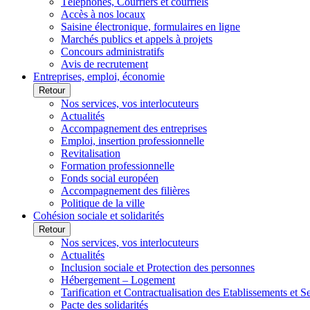
Téléphones, Courriers et courriels
Accès à nos locaux
Saisine électronique, formulaires en ligne
Marchés publics et appels à projets
Concours administratifs
Avis de recrutement
Entreprises, emploi, économie
Retour
Nos services, vos interlocuteurs
Actualités
Accompagnement des entreprises
Emploi, insertion professionnelle
Revitalisation
Formation professionnelle
Fonds social européen
Accompagnement des filières
Politique de la ville
Cohésion sociale et solidarités
Retour
Nos services, vos interlocuteurs
Actualités
Inclusion sociale et Protection des personnes
Hébergement – Logement
Tarification et Contractualisation des Etablissements et 
Pacte des solidarités