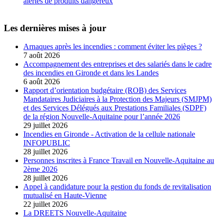
alertes de produits dangereux
Les dernières mises à jour
Arnaques après les incendies : comment éviter les pièges ?
7 août 2026
Accompagnement des entreprises et des salariés dans le cadre
des incendies en Gironde et dans les Landes
6 août 2026
Rapport d’orientation budgétaire (ROB) des Services
Mandataires Judiciaires à la Protection des Majeurs (SMJPM)
et des Services Délégués aux Prestations Familiales (SDPF)
de la région Nouvelle-Aquitaine pour l’année 2026
29 juillet 2026
Incendies en Gironde - Activation de la cellule nationale
INFOPUBLIC
28 juillet 2026
Personnes inscrites à France Travail en Nouvelle-Aquitaine au
2ème 2026
28 juillet 2026
Appel à candidature pour la gestion du fonds de revitalisation
mutualisé en Haute-Vienne
22 juillet 2026
La DREETS Nouvelle-Aquitaine