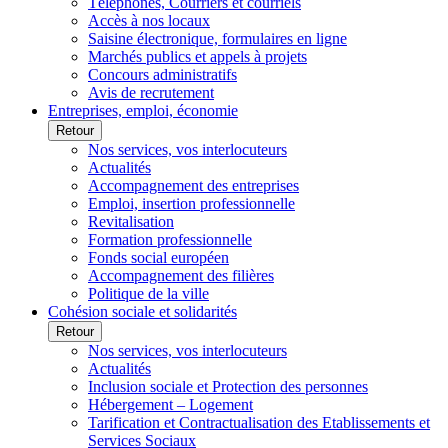
Téléphones, Courriers et courriels
Accès à nos locaux
Saisine électronique, formulaires en ligne
Marchés publics et appels à projets
Concours administratifs
Avis de recrutement
Entreprises, emploi, économie
Retour
Nos services, vos interlocuteurs
Actualités
Accompagnement des entreprises
Emploi, insertion professionnelle
Revitalisation
Formation professionnelle
Fonds social européen
Accompagnement des filières
Politique de la ville
Cohésion sociale et solidarités
Retour
Nos services, vos interlocuteurs
Actualités
Inclusion sociale et Protection des personnes
Hébergement – Logement
Tarification et Contractualisation des Etablissements et
Services Sociaux