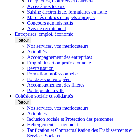
Téléphones, Courriers et courriels
Accès à nos locaux
Saisine électronique, formulaires en ligne
Marchés publics et appels à projets
Concours administratifs
Avis de recrutement
Entreprises, emploi, économie
Retour
Nos services, vos interlocuteurs
Actualités
Accompagnement des entreprises
Emploi, insertion professionnelle
Revitalisation
Formation professionnelle
Fonds social européen
Accompagnement des filières
Politique de la ville
Cohésion sociale et solidarités
Retour
Nos services, vos interlocuteurs
Actualités
Inclusion sociale et Protection des personnes
Hébergement – Logement
Tarification et Contractualisation des Etablissements et
Services Sociaux