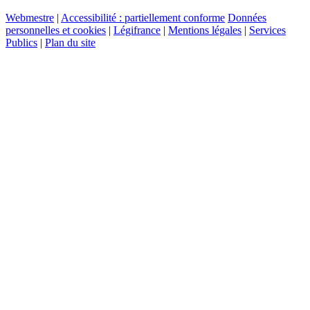
Webmestre
|
Accessibilité : partiellement conforme
Données
personnelles et cookies
|
Légifrance
|
Mentions légales
|
Services
Publics
|
Plan du site