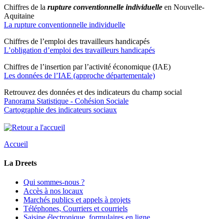
Chiffres de la
rupture conventionnelle individuelle
en Nouvelle-
Aquitaine
La rupture conventionnelle individuelle
Chiffres de l’emploi des travailleurs handicapés
L’obligation d’emploi des travailleurs handicapés
Chiffres de l’insertion par l’activité économique (IAE)
Les données de l’IAE (approche départementale)
Retrouvez des données et des indicateurs du champ social
Panorama Statistique - Cohésion Sociale
Cartographie des indicateurs sociaux
Accueil
La Dreets
Qui sommes-nous ?
Accès à nos locaux
Marchés publics et appels à projets
Téléphones, Courriers et courriels
Saisine électronique, formulaires en ligne