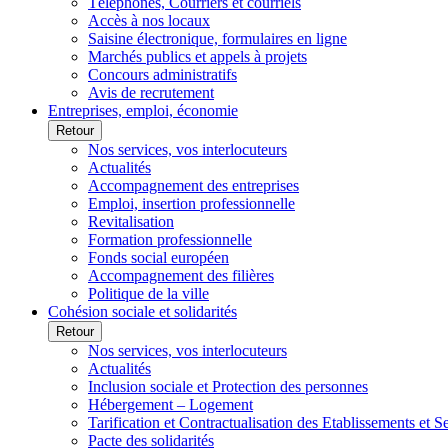
Téléphones, Courriers et courriels
Accès à nos locaux
Saisine électronique, formulaires en ligne
Marchés publics et appels à projets
Concours administratifs
Avis de recrutement
Entreprises, emploi, économie
Retour
Nos services, vos interlocuteurs
Actualités
Accompagnement des entreprises
Emploi, insertion professionnelle
Revitalisation
Formation professionnelle
Fonds social européen
Accompagnement des filières
Politique de la ville
Cohésion sociale et solidarités
Retour
Nos services, vos interlocuteurs
Actualités
Inclusion sociale et Protection des personnes
Hébergement – Logement
Tarification et Contractualisation des Etablissements et 
Pacte des solidarités