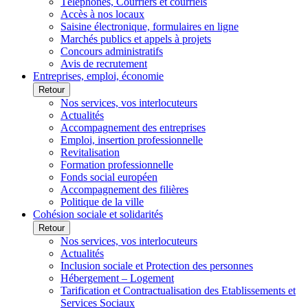
Téléphones, Courriers et courriels
Accès à nos locaux
Saisine électronique, formulaires en ligne
Marchés publics et appels à projets
Concours administratifs
Avis de recrutement
Entreprises, emploi, économie
Retour
Nos services, vos interlocuteurs
Actualités
Accompagnement des entreprises
Emploi, insertion professionnelle
Revitalisation
Formation professionnelle
Fonds social européen
Accompagnement des filières
Politique de la ville
Cohésion sociale et solidarités
Retour
Nos services, vos interlocuteurs
Actualités
Inclusion sociale et Protection des personnes
Hébergement – Logement
Tarification et Contractualisation des Etablissements et
Services Sociaux