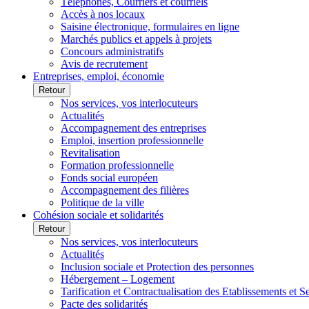
Téléphones, Courriers et courriels
Accès à nos locaux
Saisine électronique, formulaires en ligne
Marchés publics et appels à projets
Concours administratifs
Avis de recrutement
Entreprises, emploi, économie
Retour
Nos services, vos interlocuteurs
Actualités
Accompagnement des entreprises
Emploi, insertion professionnelle
Revitalisation
Formation professionnelle
Fonds social européen
Accompagnement des filières
Politique de la ville
Cohésion sociale et solidarités
Retour
Nos services, vos interlocuteurs
Actualités
Inclusion sociale et Protection des personnes
Hébergement – Logement
Tarification et Contractualisation des Etablissements et 
Pacte des solidarités