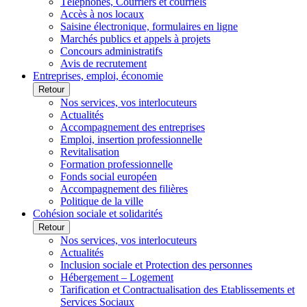
Téléphones, Courriers et courriels
Accès à nos locaux
Saisine électronique, formulaires en ligne
Marchés publics et appels à projets
Concours administratifs
Avis de recrutement
Entreprises, emploi, économie
Retour
Nos services, vos interlocuteurs
Actualités
Accompagnement des entreprises
Emploi, insertion professionnelle
Revitalisation
Formation professionnelle
Fonds social européen
Accompagnement des filières
Politique de la ville
Cohésion sociale et solidarités
Retour
Nos services, vos interlocuteurs
Actualités
Inclusion sociale et Protection des personnes
Hébergement – Logement
Tarification et Contractualisation des Etablissements et
Services Sociaux