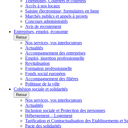
Téléphones, Courriers et courriels
Accès à nos locaux
Saisine électronique, formulaires en ligne
Marchés publics et appels à projets
Concours administratifs
Avis de recrutement
Entreprises, emploi, économie
Retour
Nos services, vos interlocuteurs
Actualités
Accompagnement des entreprises
Emploi, insertion professionnelle
Revitalisation
Formation professionnelle
Fonds social européen
Accompagnement des filières
Politique de la ville
Cohésion sociale et solidarités
Retour
Nos services, vos interlocuteurs
Actualités
Inclusion sociale et Protection des personnes
Hébergement – Logement
Tarification et Contractualisation des Etablissements et 
Pacte des solidarités