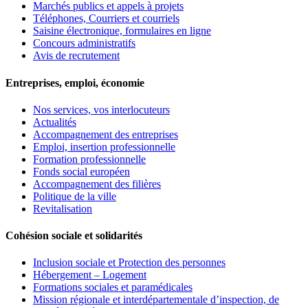
Marchés publics et appels à projets
Téléphones, Courriers et courriels
Saisine électronique, formulaires en ligne
Concours administratifs
Avis de recrutement
Entreprises, emploi, économie
Nos services, vos interlocuteurs
Actualités
Accompagnement des entreprises
Emploi, insertion professionnelle
Formation professionnelle
Fonds social européen
Accompagnement des filières
Politique de la ville
Revitalisation
Cohésion sociale et solidarités
Inclusion sociale et Protection des personnes
Hébergement – Logement
Formations sociales et paramédicales
Mission régionale et interdépartementale d’inspection, de