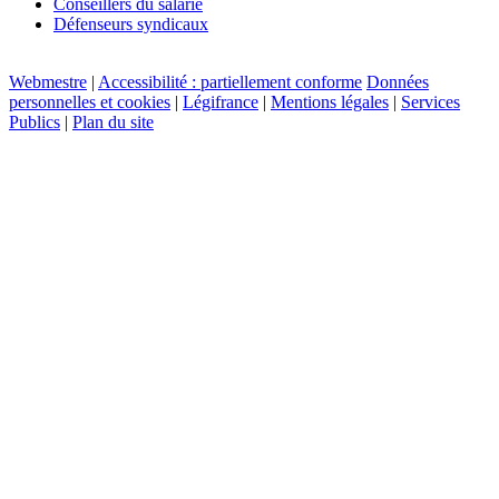
Conseillers du salarié
Défenseurs syndicaux
Webmestre
|
Accessibilité : partiellement conforme
Données
personnelles et cookies
|
Légifrance
|
Mentions légales
|
Services
Publics
|
Plan du site