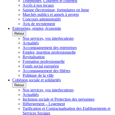
Téléphones, Courriers et courriels
Accès à nos locaux
Saisine électronique, formulaires en ligne
Marchés publics et appels à projets
Concours administratifs
Avis de recrutement
Entreprises, emploi, économie
Retour
Nos services, vos interlocuteurs
Actualités
Accompagnement des entreprises
Emploi, insertion professionnelle
Revitalisation
Formation professionnelle
Fonds social européen
Accompagnement des filières
Politique de la ville
Cohésion sociale et solidarités
Retour
Nos services, vos interlocuteurs
Actualités
Inclusion sociale et Protection des personnes
Hébergement – Logement
Tarification et Contractualisation des Etablissements et
Services Sociaux