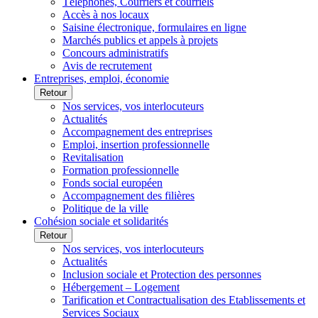
Téléphones, Courriers et courriels
Accès à nos locaux
Saisine électronique, formulaires en ligne
Marchés publics et appels à projets
Concours administratifs
Avis de recrutement
Entreprises, emploi, économie
Retour
Nos services, vos interlocuteurs
Actualités
Accompagnement des entreprises
Emploi, insertion professionnelle
Revitalisation
Formation professionnelle
Fonds social européen
Accompagnement des filières
Politique de la ville
Cohésion sociale et solidarités
Retour
Nos services, vos interlocuteurs
Actualités
Inclusion sociale et Protection des personnes
Hébergement – Logement
Tarification et Contractualisation des Etablissements et
Services Sociaux