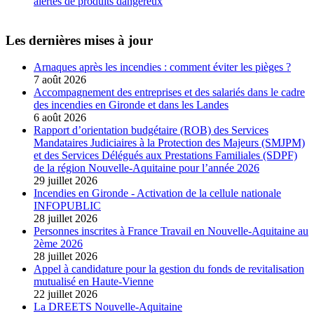
alertes de produits dangereux
Les dernières mises à jour
Arnaques après les incendies : comment éviter les pièges ?
7 août 2026
Accompagnement des entreprises et des salariés dans le cadre
des incendies en Gironde et dans les Landes
6 août 2026
Rapport d’orientation budgétaire (ROB) des Services
Mandataires Judiciaires à la Protection des Majeurs (SMJPM)
et des Services Délégués aux Prestations Familiales (SDPF)
de la région Nouvelle-Aquitaine pour l’année 2026
29 juillet 2026
Incendies en Gironde - Activation de la cellule nationale
INFOPUBLIC
28 juillet 2026
Personnes inscrites à France Travail en Nouvelle-Aquitaine au
2ème 2026
28 juillet 2026
Appel à candidature pour la gestion du fonds de revitalisation
mutualisé en Haute-Vienne
22 juillet 2026
La DREETS Nouvelle-Aquitaine