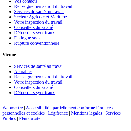
Vos contacts
Renseignements droit du travail
Services de santé au travail
Secteur Agricole et Maritime
Votre inspection du travail
Conseillers du salarié
Défenseurs syndicaux
Dialogue social
Rupture conventionnelle
Vienne
Services de santé au travail
Actualités
Renseignements droit du travail
Votre inspection du travail
Conseillers du salarié
Défenseurs syndicaux
Webmestre
|
Accessibilité : partiellement conforme
Données
personnelles et cookies
|
Légifrance
|
Mentions légales
|
Services
Publics
|
Plan du site