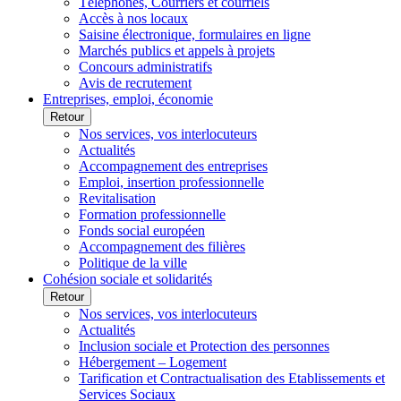
Téléphones, Courriers et courriels
Accès à nos locaux
Saisine électronique, formulaires en ligne
Marchés publics et appels à projets
Concours administratifs
Avis de recrutement
Entreprises, emploi, économie
Retour
Nos services, vos interlocuteurs
Actualités
Accompagnement des entreprises
Emploi, insertion professionnelle
Revitalisation
Formation professionnelle
Fonds social européen
Accompagnement des filières
Politique de la ville
Cohésion sociale et solidarités
Retour
Nos services, vos interlocuteurs
Actualités
Inclusion sociale et Protection des personnes
Hébergement – Logement
Tarification et Contractualisation des Etablissements et
Services Sociaux