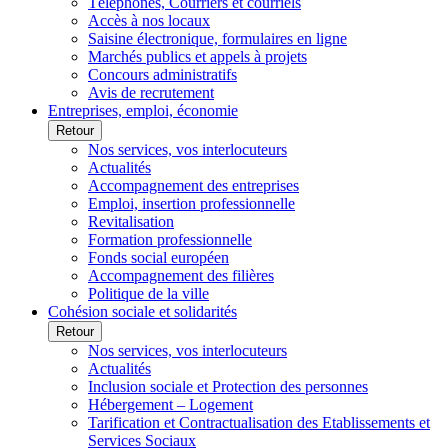
Téléphones, Courriers et courriels
Accès à nos locaux
Saisine électronique, formulaires en ligne
Marchés publics et appels à projets
Concours administratifs
Avis de recrutement
Entreprises, emploi, économie
Retour
Nos services, vos interlocuteurs
Actualités
Accompagnement des entreprises
Emploi, insertion professionnelle
Revitalisation
Formation professionnelle
Fonds social européen
Accompagnement des filières
Politique de la ville
Cohésion sociale et solidarités
Retour
Nos services, vos interlocuteurs
Actualités
Inclusion sociale et Protection des personnes
Hébergement – Logement
Tarification et Contractualisation des Etablissements et
Services Sociaux