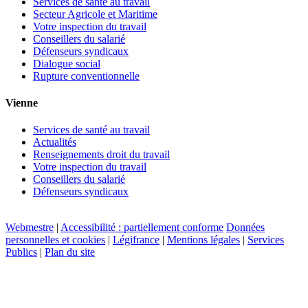
Services de santé au travail
Secteur Agricole et Maritime
Votre inspection du travail
Conseillers du salarié
Défenseurs syndicaux
Dialogue social
Rupture conventionnelle
Vienne
Services de santé au travail
Actualités
Renseignements droit du travail
Votre inspection du travail
Conseillers du salarié
Défenseurs syndicaux
Webmestre
|
Accessibilité : partiellement conforme
Données
personnelles et cookies
|
Légifrance
|
Mentions légales
|
Services
Publics
|
Plan du site