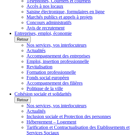
Téléphones, Courriers et courriels
Accès à nos locaux
Saisine électronique, formulaires en ligne
Marchés publics et appels à projets
Concours administratifs
Avis de recrutement
Entreprises, emploi, économie
Retour
Nos services, vos interlocuteurs
Actualités
Accompagnement des entreprises
Emploi, insertion professionnelle
Revitalisation
Formation professionnelle
Fonds social européen
Accompagnement des filières
Politique de la ville
Cohésion sociale et solidarités
Retour
Nos services, vos interlocuteurs
Actualités
Inclusion sociale et Protection des personnes
Hébergement – Logement
Tarification et Contractualisation des Etablissements et
Services Sociaux