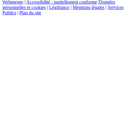
Webmestre
|
Accessibilité : partiellement conforme
Données
personnelles et cookies
|
Légifrance
|
Mentions légales
|
Services
Publics
|
Plan du site