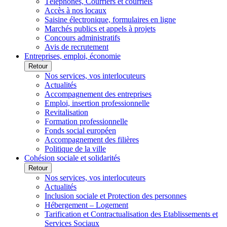
Téléphones, Courriers et courriels
Accès à nos locaux
Saisine électronique, formulaires en ligne
Marchés publics et appels à projets
Concours administratifs
Avis de recrutement
Entreprises, emploi, économie
Retour
Nos services, vos interlocuteurs
Actualités
Accompagnement des entreprises
Emploi, insertion professionnelle
Revitalisation
Formation professionnelle
Fonds social européen
Accompagnement des filières
Politique de la ville
Cohésion sociale et solidarités
Retour
Nos services, vos interlocuteurs
Actualités
Inclusion sociale et Protection des personnes
Hébergement – Logement
Tarification et Contractualisation des Etablissements et
Services Sociaux