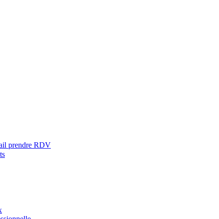
ail prendre RDV
ts
x
ssionnelle