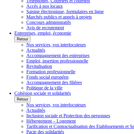
Téléphones, Courriers et courriels
Accès à nos locaux
Saisine électronique, formulaires en ligne
Marchés publics et appels à projets
Concours administratifs
Avis de recrutement
Entreprises, emploi, économie
Retour
Nos services, vos interlocuteurs
Actualités
Accompagnement des entreprises
Emploi, insertion professionnelle
Revitalisation
Formation professionnelle
Fonds social européen
Accompagnement des filières
Politique de la ville
Cohésion sociale et solidarités
Retour
Nos services, vos interlocuteurs
Actualités
Inclusion sociale et Protection des personnes
Hébergement – Logement
Tarification et Contractualisation des Etablissements et 
Pacte des solidarités