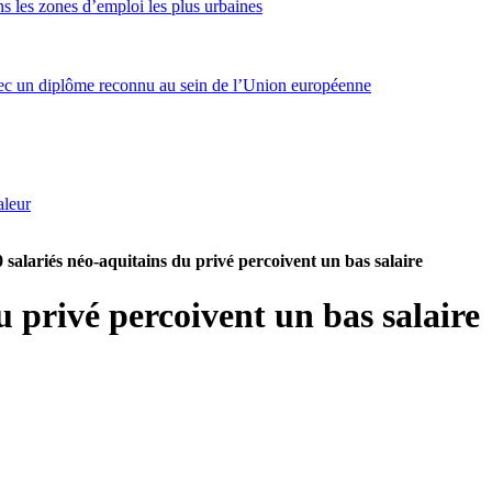
s les zones d’emploi les plus urbaines
ec un diplôme reconnu au sein de l’Union européenne
aleur
 salariés néo-aquitains du privé percoivent un bas salaire
u privé percoivent un bas salaire