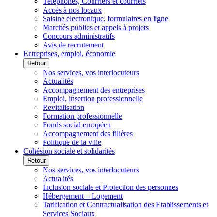
Téléphones, Courriers et courriels
Accès à nos locaux
Saisine électronique, formulaires en ligne
Marchés publics et appels à projets
Concours administratifs
Avis de recrutement
Entreprises, emploi, économie
Retour
Nos services, vos interlocuteurs
Actualités
Accompagnement des entreprises
Emploi, insertion professionnelle
Revitalisation
Formation professionnelle
Fonds social européen
Accompagnement des filières
Politique de la ville
Cohésion sociale et solidarités
Retour
Nos services, vos interlocuteurs
Actualités
Inclusion sociale et Protection des personnes
Hébergement – Logement
Tarification et Contractualisation des Etablissements et
Services Sociaux