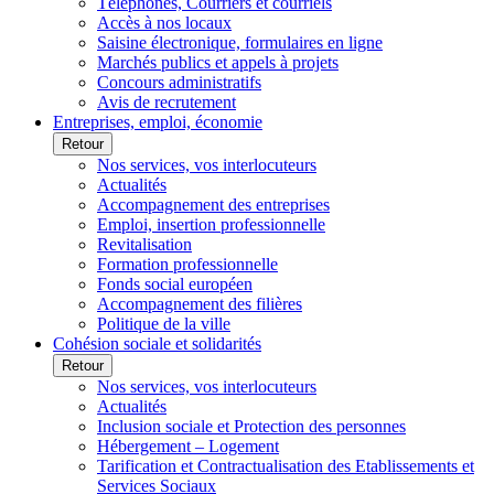
Téléphones, Courriers et courriels
Accès à nos locaux
Saisine électronique, formulaires en ligne
Marchés publics et appels à projets
Concours administratifs
Avis de recrutement
Entreprises, emploi, économie
Retour
Nos services, vos interlocuteurs
Actualités
Accompagnement des entreprises
Emploi, insertion professionnelle
Revitalisation
Formation professionnelle
Fonds social européen
Accompagnement des filières
Politique de la ville
Cohésion sociale et solidarités
Retour
Nos services, vos interlocuteurs
Actualités
Inclusion sociale et Protection des personnes
Hébergement – Logement
Tarification et Contractualisation des Etablissements et
Services Sociaux