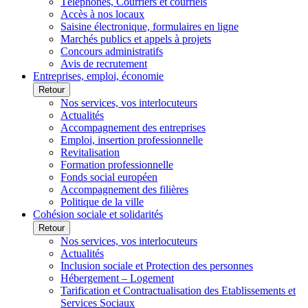
Téléphones, Courriers et courriels
Accès à nos locaux
Saisine électronique, formulaires en ligne
Marchés publics et appels à projets
Concours administratifs
Avis de recrutement
Entreprises, emploi, économie
Retour
Nos services, vos interlocuteurs
Actualités
Accompagnement des entreprises
Emploi, insertion professionnelle
Revitalisation
Formation professionnelle
Fonds social européen
Accompagnement des filières
Politique de la ville
Cohésion sociale et solidarités
Retour
Nos services, vos interlocuteurs
Actualités
Inclusion sociale et Protection des personnes
Hébergement – Logement
Tarification et Contractualisation des Etablissements et
Services Sociaux