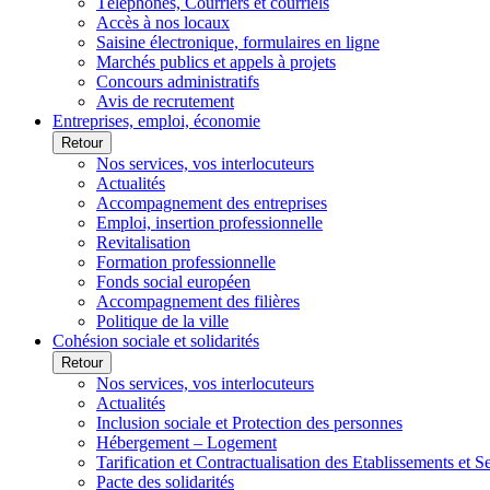
Téléphones, Courriers et courriels
Accès à nos locaux
Saisine électronique, formulaires en ligne
Marchés publics et appels à projets
Concours administratifs
Avis de recrutement
Entreprises, emploi, économie
Retour
Nos services, vos interlocuteurs
Actualités
Accompagnement des entreprises
Emploi, insertion professionnelle
Revitalisation
Formation professionnelle
Fonds social européen
Accompagnement des filières
Politique de la ville
Cohésion sociale et solidarités
Retour
Nos services, vos interlocuteurs
Actualités
Inclusion sociale et Protection des personnes
Hébergement – Logement
Tarification et Contractualisation des Etablissements et 
Pacte des solidarités