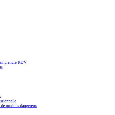
ail prendre RDV
ts
x
ssionnelle
s de produits dangereux