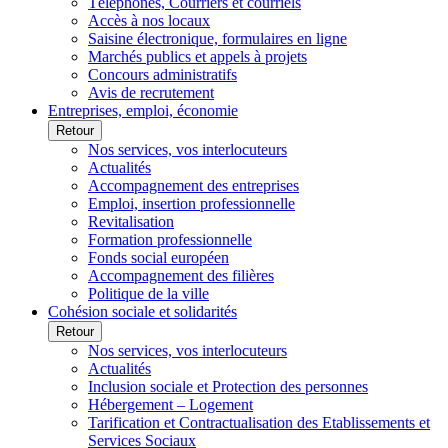
Téléphones, Courriers et courriels
Accès à nos locaux
Saisine électronique, formulaires en ligne
Marchés publics et appels à projets
Concours administratifs
Avis de recrutement
Entreprises, emploi, économie
Retour
Nos services, vos interlocuteurs
Actualités
Accompagnement des entreprises
Emploi, insertion professionnelle
Revitalisation
Formation professionnelle
Fonds social européen
Accompagnement des filières
Politique de la ville
Cohésion sociale et solidarités
Retour
Nos services, vos interlocuteurs
Actualités
Inclusion sociale et Protection des personnes
Hébergement – Logement
Tarification et Contractualisation des Etablissements et
Services Sociaux