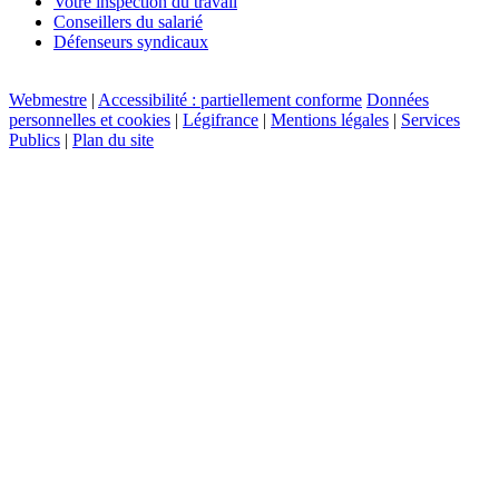
Votre inspection du travail
Conseillers du salarié
Défenseurs syndicaux
Webmestre
|
Accessibilité : partiellement conforme
Données
personnelles et cookies
|
Légifrance
|
Mentions légales
|
Services
Publics
|
Plan du site