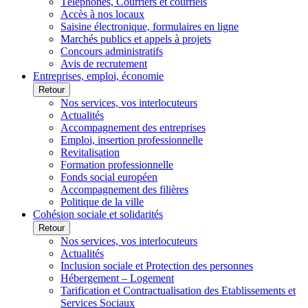
Téléphones, Courriers et courriels
Accès à nos locaux
Saisine électronique, formulaires en ligne
Marchés publics et appels à projets
Concours administratifs
Avis de recrutement
Entreprises, emploi, économie
Retour
Nos services, vos interlocuteurs
Actualités
Accompagnement des entreprises
Emploi, insertion professionnelle
Revitalisation
Formation professionnelle
Fonds social européen
Accompagnement des filières
Politique de la ville
Cohésion sociale et solidarités
Retour
Nos services, vos interlocuteurs
Actualités
Inclusion sociale et Protection des personnes
Hébergement – Logement
Tarification et Contractualisation des Etablissements et
Services Sociaux