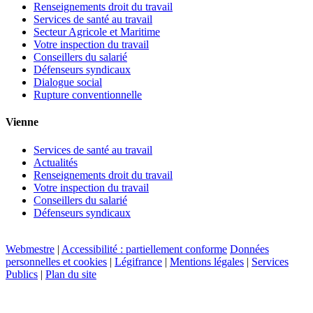
Renseignements droit du travail
Services de santé au travail
Secteur Agricole et Maritime
Votre inspection du travail
Conseillers du salarié
Défenseurs syndicaux
Dialogue social
Rupture conventionnelle
Vienne
Services de santé au travail
Actualités
Renseignements droit du travail
Votre inspection du travail
Conseillers du salarié
Défenseurs syndicaux
Webmestre
|
Accessibilité : partiellement conforme
Données
personnelles et cookies
|
Légifrance
|
Mentions légales
|
Services
Publics
|
Plan du site