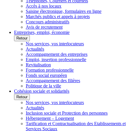
Téléphones, Courriers et courriels
Accès à nos locaux
Saisine électronique, formulaires en ligne
Marchés publics et appels à projets
Concours administratifs
Avis de recrutement
Entreprises, emploi, économie
Retour
Nos services, vos interlocuteurs
Actualités
Accompagnement des entreprises
Emploi, insertion professionnelle
Revitalisation
Formation professionnelle
Fonds social européen
Accompagnement des filières
Politique de la ville
Cohésion sociale et solidarités
Retour
Nos services, vos interlocuteurs
Actualités
Inclusion sociale et Protection des personnes
Hébergement – Logement
Tarification et Contractualisation des Etablissements et
Services Sociaux