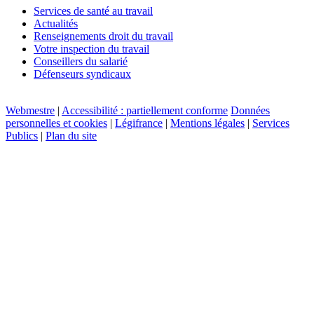
Services de santé au travail
Actualités
Renseignements droit du travail
Votre inspection du travail
Conseillers du salarié
Défenseurs syndicaux
Webmestre
|
Accessibilité : partiellement conforme
Données
personnelles et cookies
|
Légifrance
|
Mentions légales
|
Services
Publics
|
Plan du site