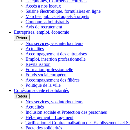
Téléphones, Courriers et courriels
Accès à nos locaux
Saisine électronique, formulaires en ligne
Marchés publics et appels à projets
Concours administratifs
Avis de recrutement
Entreprises, emploi, économie
Retour
Nos services, vos interlocuteurs
Actualités
Accompagnement des entreprises
Emploi, insertion professionnelle
Revitalisation
Formation professionnelle
Fonds social européen
Accompagnement des filières
Politique de la ville
Cohésion sociale et solidarités
Retour
Nos services, vos interlocuteurs
Actualités
Inclusion sociale et Protection des personnes
Hébergement – Logement
Tarification et Contractualisation des Etablissements et 
Pacte des solidarités