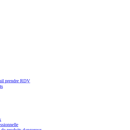
ail prendre RDV
ts
x
ssionnelle
s de produits dangereux