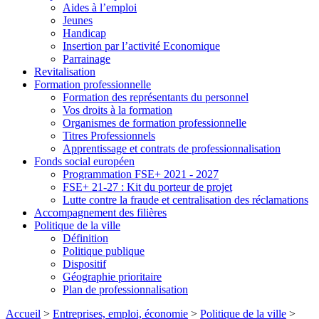
Aides à l’emploi
Jeunes
Handicap
Insertion par l’activité Economique
Parrainage
Revitalisation
Formation professionnelle
Formation des représentants du personnel
Vos droits à la formation
Organismes de formation professionnelle
Titres Professionnels
Apprentissage et contrats de professionnalisation
Fonds social européen
Programmation FSE+ 2021 - 2027
FSE+ 21-27 : Kit du porteur de projet
Lutte contre la fraude et centralisation des réclamations
Accompagnement des filières
Politique de la ville
Définition
Politique publique
Dispositif
Géographie prioritaire
Plan de professionnalisation
Accueil
>
Entreprises, emploi, économie
>
Politique de la ville
>