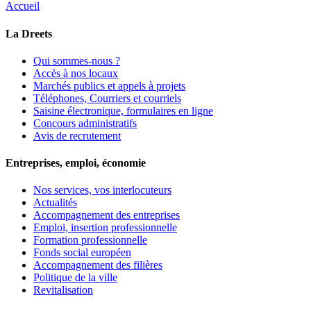
Accueil
La Dreets
Qui sommes-nous ?
Accès à nos locaux
Marchés publics et appels à projets
Téléphones, Courriers et courriels
Saisine électronique, formulaires en ligne
Concours administratifs
Avis de recrutement
Entreprises, emploi, économie
Nos services, vos interlocuteurs
Actualités
Accompagnement des entreprises
Emploi, insertion professionnelle
Formation professionnelle
Fonds social européen
Accompagnement des filières
Politique de la ville
Revitalisation