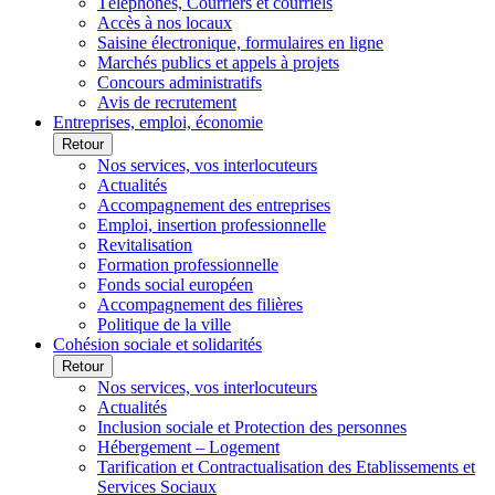
Téléphones, Courriers et courriels
Accès à nos locaux
Saisine électronique, formulaires en ligne
Marchés publics et appels à projets
Concours administratifs
Avis de recrutement
Entreprises, emploi, économie
Retour
Nos services, vos interlocuteurs
Actualités
Accompagnement des entreprises
Emploi, insertion professionnelle
Revitalisation
Formation professionnelle
Fonds social européen
Accompagnement des filières
Politique de la ville
Cohésion sociale et solidarités
Retour
Nos services, vos interlocuteurs
Actualités
Inclusion sociale et Protection des personnes
Hébergement – Logement
Tarification et Contractualisation des Etablissements et
Services Sociaux