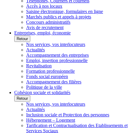
Téléphones, Courriers et courriels
Accès à nos locaux
Saisine électronique, formulaires en ligne
Marchés publics et appels à projets
Concours administratifs
Avis de recrutement
Entreprises, emploi, économie
Retour
Nos services, vos interlocuteurs
Actualités
Accompagnement des entreprises
Emploi, insertion professionnelle
Revitalisation
Formation professionnelle
Fonds social européen
Accompagnement des filières
Politique de la ville
Cohésion sociale et solidarités
Retour
Nos services, vos interlocuteurs
Actualités
Inclusion sociale et Protection des personnes
Hébergement – Logement
Tarification et Contractualisation des Etablissements et
Services Sociaux