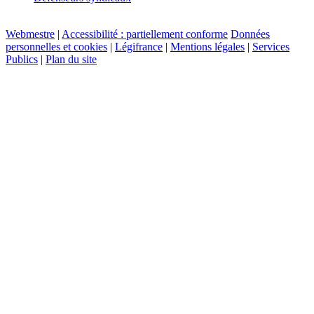
Webmestre
|
Accessibilité : partiellement conforme
Données
personnelles et cookies
|
Légifrance
|
Mentions légales
|
Services
Publics
|
Plan du site