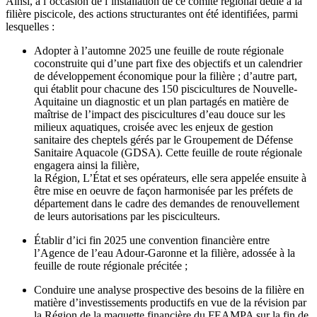
Ainsi, à l’occasion de l’installation de ce comité régional dédié à la
filière piscicole, des actions structurantes ont été identifiées, parmi
lesquelles :
Adopter à l’automne 2025 une feuille de route régionale
coconstruite qui d’une part fixe des objectifs et un calendrier
de développement économique pour la filière ; d’autre part,
qui établit pour chacune des 150 piscicultures de Nouvelle-
Aquitaine un diagnostic et un plan partagés en matière de
maîtrise de l’impact des piscicultures d’eau douce sur les
milieux aquatiques, croisée avec les enjeux de gestion
sanitaire des cheptels gérés par le Groupement de Défense
Sanitaire Aquacole (GDSA). Cette feuille de route régionale
engagera ainsi la filière,
la Région, L’État et ses opérateurs, elle sera appelée ensuite à
être mise en oeuvre de façon harmonisée par les préfets de
département dans le cadre des demandes de renouvellement
de leurs autorisations par les pisciculteurs.
Établir d’ici fin 2025 une convention financière entre
l’Agence de l’eau Adour-Garonne et la filière, adossée à la
feuille de route régionale précitée ;
Conduire une analyse prospective des besoins de la filière en
matière d’investissements productifs en vue de la révision par
la Région de la maquette financière du FEAMPA sur la fin de