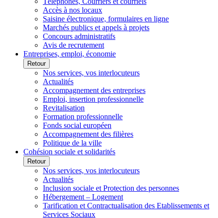
Téléphones, Courriers et courriels
Accès à nos locaux
Saisine électronique, formulaires en ligne
Marchés publics et appels à projets
Concours administratifs
Avis de recrutement
Entreprises, emploi, économie
Retour
Nos services, vos interlocuteurs
Actualités
Accompagnement des entreprises
Emploi, insertion professionnelle
Revitalisation
Formation professionnelle
Fonds social européen
Accompagnement des filières
Politique de la ville
Cohésion sociale et solidarités
Retour
Nos services, vos interlocuteurs
Actualités
Inclusion sociale et Protection des personnes
Hébergement – Logement
Tarification et Contractualisation des Etablissements et
Services Sociaux