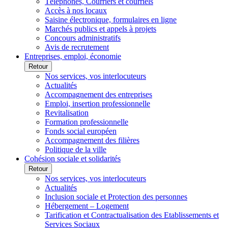
Téléphones, Courriers et courriels
Accès à nos locaux
Saisine électronique, formulaires en ligne
Marchés publics et appels à projets
Concours administratifs
Avis de recrutement
Entreprises, emploi, économie
Retour
Nos services, vos interlocuteurs
Actualités
Accompagnement des entreprises
Emploi, insertion professionnelle
Revitalisation
Formation professionnelle
Fonds social européen
Accompagnement des filières
Politique de la ville
Cohésion sociale et solidarités
Retour
Nos services, vos interlocuteurs
Actualités
Inclusion sociale et Protection des personnes
Hébergement – Logement
Tarification et Contractualisation des Etablissements et
Services Sociaux