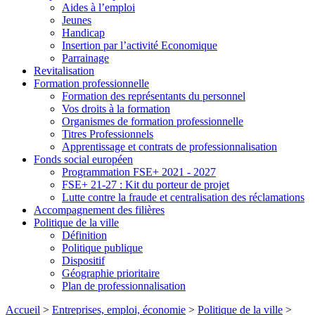
Aides à l’emploi
Jeunes
Handicap
Insertion par l’activité Economique
Parrainage
Revitalisation
Formation professionnelle
Formation des représentants du personnel
Vos droits à la formation
Organismes de formation professionnelle
Titres Professionnels
Apprentissage et contrats de professionnalisation
Fonds social européen
Programmation FSE+ 2021 - 2027
FSE+ 21-27 : Kit du porteur de projet
Lutte contre la fraude et centralisation des réclamations
Accompagnement des filières
Politique de la ville
Définition
Politique publique
Dispositif
Géographie prioritaire
Plan de professionnalisation
Accueil
>
Entreprises, emploi, économie
>
Politique de la ville
>