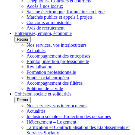
Téléphones, Courriers et courriels
Accès à nos locaux
Saisine électronique, formulaires en ligne
Marchés publics et appels à projets
Concours administratifs
Avis de recrutement
Entreprises, emploi, économie
Retour
Nos services, vos interlocuteurs
Actualités
Accompagnement des entreprises
Emploi, insertion professionnelle
Revitalisation
Formation professionnelle
Fonds social européen
Accompagnement des filières
Politique de la ville
Cohésion sociale et solidarités
Retour
Nos services, vos interlocuteurs
Actualités
Inclusion sociale et Protection des personnes
Hébergement – Logement
Tarification et Contractualisation des Etablissements et
Services Sociaux