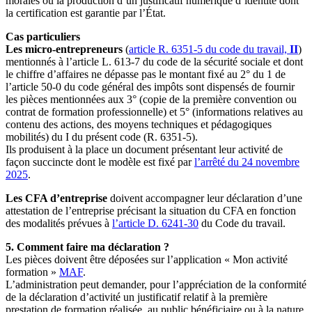
morales ou la production d’un justificatif numérique d’identité dont
la certification est garantie par l’État.
Cas particuliers
Les micro-entrepreneurs
(
article R. 6351-5 du code du travail,
II
)
mentionnés à l’article L. 613-7 du code de la sécurité sociale et dont
le chiffre d’affaires ne dépasse pas le montant fixé au 2° du 1 de
l’article 50-0 du code général des impôts sont dispensés de fournir
les pièces mentionnées aux 3° (copie de la première convention ou
contrat de formation professionnelle) et 5° (informations relatives au
contenu des actions, des moyens techniques et pédagogiques
mobilités) du I du présent code (R. 6351-5).
Ils produisent à la place un document présentant leur activité de
façon succincte dont le modèle est fixé par
l’arrêté du 24 novembre
2025
.
Les CFA d’entreprise
doivent accompagner leur déclaration d’une
attestation de l’entreprise précisant la situation du CFA en fonction
des modalités prévues à
l’article D. 6241-30
du Code du travail.
5. Comment faire ma déclaration ?
Les pièces doivent être déposées sur l’application « Mon activité
formation »
MAF
.
L’administration peut demander, pour l’appréciation de la conformité
de la déclaration d’activité un justificatif relatif à la première
prestation de formation réalisée, au public bénéficiaire ou à la nature