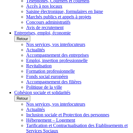
Téléphones, Courriers et courriels
Accès à nos locaux
Saisine électronique, formulaires en ligne
Marchés publics et appels à projets
Concours administratifs
Avis de recrutement
Entreprises, emploi, économie
Retour
Nos services, vos interlocuteurs
Actualités
Accompagnement des entreprises
Emploi, insertion professionnelle
Revitalisation
Formation professionnelle
Fonds social européen
Accompagnement des filières
Politique de la ville
Cohésion sociale et solidarités
Retour
Nos services, vos interlocuteurs
Actualités
Inclusion sociale et Protection des personnes
Hébergement – Logement
Tarification et Contractualisation des Etablissements et
Services Sociaux