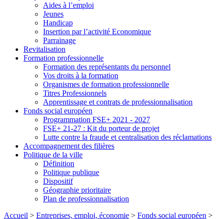
Aides à l’emploi
Jeunes
Handicap
Insertion par l’activité Economique
Parrainage
Revitalisation
Formation professionnelle
Formation des représentants du personnel
Vos droits à la formation
Organismes de formation professionnelle
Titres Professionnels
Apprentissage et contrats de professionnalisation
Fonds social européen
Programmation FSE+ 2021 - 2027
FSE+ 21-27 : Kit du porteur de projet
Lutte contre la fraude et centralisation des réclamations
Accompagnement des filières
Politique de la ville
Définition
Politique publique
Dispositif
Géographie prioritaire
Plan de professionnalisation
Accueil
>
Entreprises, emploi, économie
>
Fonds social européen
>