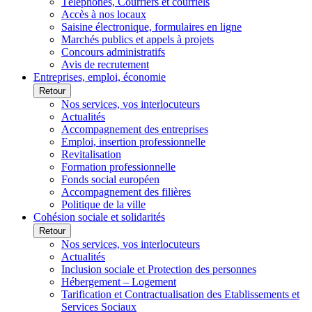
Téléphones, Courriers et courriels
Accès à nos locaux
Saisine électronique, formulaires en ligne
Marchés publics et appels à projets
Concours administratifs
Avis de recrutement
Entreprises, emploi, économie
Retour
Nos services, vos interlocuteurs
Actualités
Accompagnement des entreprises
Emploi, insertion professionnelle
Revitalisation
Formation professionnelle
Fonds social européen
Accompagnement des filières
Politique de la ville
Cohésion sociale et solidarités
Retour
Nos services, vos interlocuteurs
Actualités
Inclusion sociale et Protection des personnes
Hébergement – Logement
Tarification et Contractualisation des Etablissements et
Services Sociaux