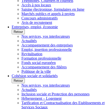
Téléphones, Courriers et courriels
Accès à nos locaux
Saisine électronique, formulaires en ligne
Marchés publics et appels à projets
Concours administratifs
Avis de recrutement
Entreprises, emploi, économie
Retour
Nos services, vos interlocuteurs
Actualités
Accompagnement des entreprises
Emploi, insertion professionnelle
Revitalisation
Formation professionnelle
Fonds social européen
Accompagnement des filières
Politique de la ville
Cohésion sociale et solidarités
Retour
Nos services, vos interlocuteurs
Actualités
Inclusion sociale et Protection des personnes
Hébergement – Logement
Tarification et Contractualisation des Etablissements et
Services Sociaux