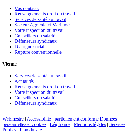
Vos contacts
Renseignements droit du travail
Services de santé au travail
Secteur Agricole et Maritime
Votre inspection du travail
Conseillers du salarié
Défenseurs syndicaux
Dialogue social
Rupture conventionnelle
Vienne
Services de santé au travail
Actualités
Renseignements droit du travail
Votre inspection du travail
Conseillers du salarié
Défenseurs syndicaux
Webmestre
|
Accessibilité : partiellement conforme
Données
personnelles et cookies
|
Légifrance
|
Mentions légales
|
Services
Publics
|
Plan du site