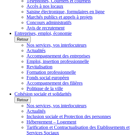
Téléphones, Courriers et courriels
Accès à nos locaux
Saisine électronique, formulaires en ligne
Marchés publics et appels à projets
Concours administratifs
Avis de recrutement
Entreprises, emploi, économie
Retour
Nos services, vos interlocuteurs
Actualités
Accompagnement des entreprises
Emploi, insertion professionnelle
Revitalisation
Formation professionnelle
Fonds social européen
Accompagnement des filières
Politique de la ville
Cohésion sociale et solidarités
Retour
Nos services, vos interlocuteurs
Actualités
Inclusion sociale et Protection des personnes
Hébergement – Logement
Tarification et Contractualisation des Etablissements et
Services Sociaux