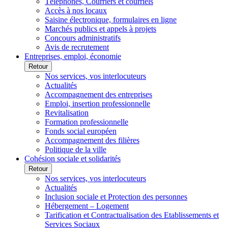
Téléphones, Courriers et courriels
Accès à nos locaux
Saisine électronique, formulaires en ligne
Marchés publics et appels à projets
Concours administratifs
Avis de recrutement
Entreprises, emploi, économie
Retour
Nos services, vos interlocuteurs
Actualités
Accompagnement des entreprises
Emploi, insertion professionnelle
Revitalisation
Formation professionnelle
Fonds social européen
Accompagnement des filières
Politique de la ville
Cohésion sociale et solidarités
Retour
Nos services, vos interlocuteurs
Actualités
Inclusion sociale et Protection des personnes
Hébergement – Logement
Tarification et Contractualisation des Etablissements et
Services Sociaux