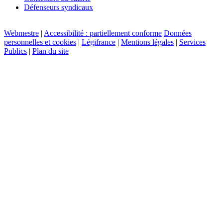
Défenseurs syndicaux
Webmestre
|
Accessibilité : partiellement conforme
Données
personnelles et cookies
|
Légifrance
|
Mentions légales
|
Services
Publics
|
Plan du site