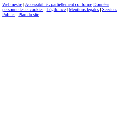
Webmestre
|
Accessibilité : partiellement conforme
Données
personnelles et cookies
|
Légifrance
|
Mentions légales
|
Services
Publics
|
Plan du site