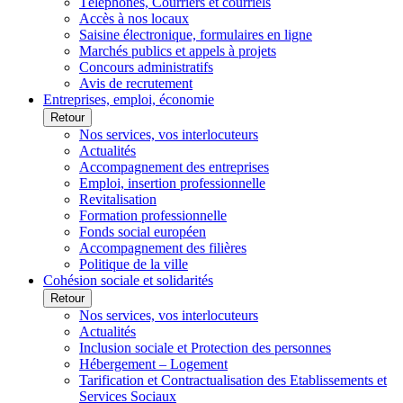
Téléphones, Courriers et courriels
Accès à nos locaux
Saisine électronique, formulaires en ligne
Marchés publics et appels à projets
Concours administratifs
Avis de recrutement
Entreprises, emploi, économie
Retour
Nos services, vos interlocuteurs
Actualités
Accompagnement des entreprises
Emploi, insertion professionnelle
Revitalisation
Formation professionnelle
Fonds social européen
Accompagnement des filières
Politique de la ville
Cohésion sociale et solidarités
Retour
Nos services, vos interlocuteurs
Actualités
Inclusion sociale et Protection des personnes
Hébergement – Logement
Tarification et Contractualisation des Etablissements et
Services Sociaux