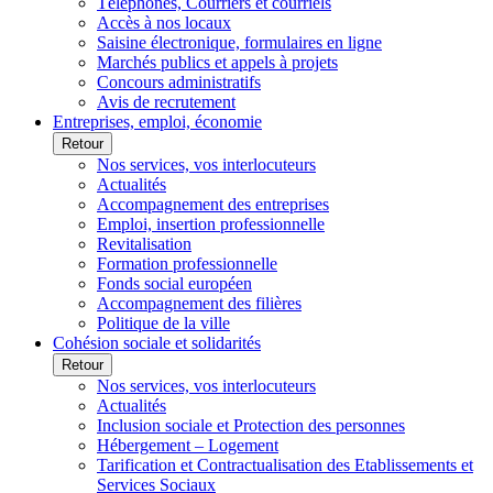
Téléphones, Courriers et courriels
Accès à nos locaux
Saisine électronique, formulaires en ligne
Marchés publics et appels à projets
Concours administratifs
Avis de recrutement
Entreprises, emploi, économie
Retour
Nos services, vos interlocuteurs
Actualités
Accompagnement des entreprises
Emploi, insertion professionnelle
Revitalisation
Formation professionnelle
Fonds social européen
Accompagnement des filières
Politique de la ville
Cohésion sociale et solidarités
Retour
Nos services, vos interlocuteurs
Actualités
Inclusion sociale et Protection des personnes
Hébergement – Logement
Tarification et Contractualisation des Etablissements et
Services Sociaux