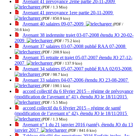
Avenant 41 prévoyance 2eme partie 20-11-2009
(PDF / 1.3 Mio)
Avenant 41 prevoyance 1ere partie 20-11-2009
(PDF / 850.9 kio)
Avenant 40 salaires 09-07-2009
(PDF /
36.6 kio)
Avenant 38 indemnite trajet 03-07-2008 étendu JO 20-02-
2009
(PDF / 75.2 kio)
Avenant 37 salaires 03-07-2008 publié RAA 07-2008
(PDF / 208.9 kio)
Avenant 35 retraite et trajet 05-07-2007 étendu JO 27-12-
2007
(PDF / 137.9 kio)
Avenant 34 salaires 05-07-2007 publié RAA 02/03-2008
(PDF / 98.7 kio)
Avenant 33 salaires 04-07-2006 étendu JO 23-08-2007
(PDF / 190.1 kio)
accord collectif du 6 février 2015 – régime de prévoyance
(modification de l’avenant n° 41), étendu JO le 18/11/2015
(PDF / 5.5 Mio)
accord collectif du 6 février 2015 – régime de santé
(modification de l’avenant n° 42), étendu JO le 18/11/2015
(PDF / 1.3 Mio)
Avenant n° 1 du 21 janvier 2016 (santé), étendu JO du 13
janvier 2017
(PDF / 841.6 kio)
Tableau détaillé des prestations 2016 Forfaits inclus_Av