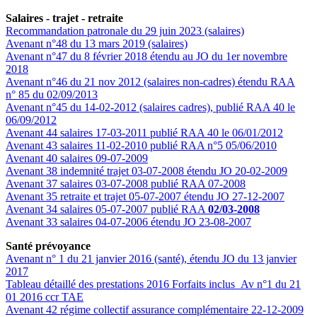
Salaires - trajet - retraite
Recommandation patronale du 29 juin 2023 (salaires)
Avenant n°48 du 13 mars 2019 (salaires)
Avenant n°47 du 8 février 2018 étendu au JO du 1er novembre
2018
Avenant n°46 du 21 nov 2012 (salaires non-cadres) étendu RAA
n° 85 du 02/09/2013
Avenant n°45 du 14-02-2012 (salaires cadres), publié RAA 40 le
06/09/2012
Avenant 44 salaires 17-03-2011 publié RAA 40 le 06/01/2012
Avenant 43 salaires 11-02-2010 publié RAA n°5 05/06/2010
Avenant 40 salaires 09-07-2009
Avenant 38 indemnité trajet 03-07-2008 étendu JO 20-02-2009
Avenant 37 salaires 03-07-2008 publié RAA 07-2008
Avenant 35 retraite et trajet 05-07-2007 étendu JO 27-12-2007
Avenant 34 salaires 05-07-2007 publié RAA
02/03-2008
Avenant 33 salaires 04-07-2006 étendu JO 23-08-2007
Santé prévoyance
Avenant n° 1 du 21 janvier 2016 (santé), étendu JO du 13 janvier
2017
Tableau détaillé des prestations 2016 Forfaits inclus_Av n°1 du 21
01 2016 ccr TAE
Avenant 42 régime collectif assurance complémentaire 22-12-2009