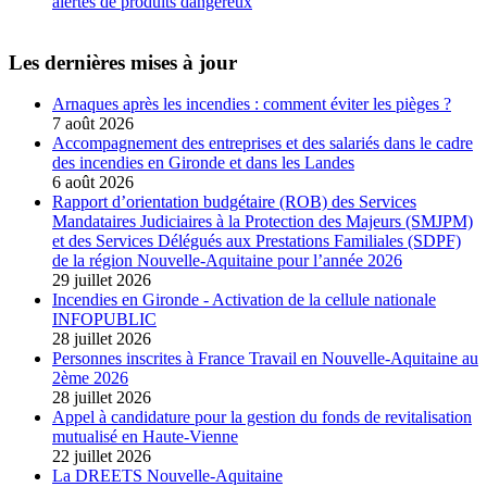
alertes de produits dangereux
Les dernières mises à jour
Arnaques après les incendies : comment éviter les pièges ?
7 août 2026
Accompagnement des entreprises et des salariés dans le cadre
des incendies en Gironde et dans les Landes
6 août 2026
Rapport d’orientation budgétaire (ROB) des Services
Mandataires Judiciaires à la Protection des Majeurs (SMJPM)
et des Services Délégués aux Prestations Familiales (SDPF)
de la région Nouvelle-Aquitaine pour l’année 2026
29 juillet 2026
Incendies en Gironde - Activation de la cellule nationale
INFOPUBLIC
28 juillet 2026
Personnes inscrites à France Travail en Nouvelle-Aquitaine au
2ème 2026
28 juillet 2026
Appel à candidature pour la gestion du fonds de revitalisation
mutualisé en Haute-Vienne
22 juillet 2026
La DREETS Nouvelle-Aquitaine