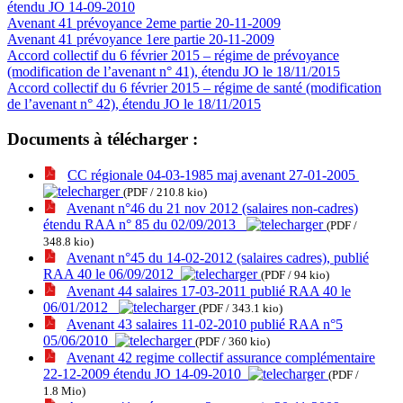
étendu JO 14-09-2010
Avenant 41 prévoyance 2eme partie 20-11-2009
Avenant 41 prévoyance 1ere partie 20-11-2009
Accord collectif du 6 février 2015 – régime de prévoyance
(modification de l’avenant n° 41), étendu JO le 18/11/2015
Accord collectif du 6 février 2015 – régime de santé (modification
de l’avenant n° 42), étendu JO le 18/11/2015
Documents à télécharger :
CC régionale 04-03-1985 maj avenant 27-01-2005
(PDF / 210.8 kio)
Avenant n°46 du 21 nov 2012 (salaires non-cadres)
étendu RAA n° 85 du 02/09/2013
(PDF /
348.8 kio)
Avenant n°45 du 14-02-2012 (salaires cadres), publié
RAA 40 le 06/09/2012
(PDF / 94 kio)
Avenant 44 salaires 17-03-2011 publié RAA 40 le
06/01/2012
(PDF / 343.1 kio)
Avenant 43 salaires 11-02-2010 publié RAA n°5
05/06/2010
(PDF / 360 kio)
Avenant 42 regime collectif assurance complémentaire
22-12-2009 étendu JO 14-09-2010
(PDF /
1.8 Mio)