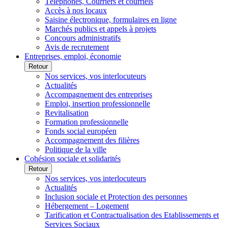
Téléphones, Courriers et courriels
Accès à nos locaux
Saisine électronique, formulaires en ligne
Marchés publics et appels à projets
Concours administratifs
Avis de recrutement
Entreprises, emploi, économie
Retour
Nos services, vos interlocuteurs
Actualités
Accompagnement des entreprises
Emploi, insertion professionnelle
Revitalisation
Formation professionnelle
Fonds social européen
Accompagnement des filières
Politique de la ville
Cohésion sociale et solidarités
Retour
Nos services, vos interlocuteurs
Actualités
Inclusion sociale et Protection des personnes
Hébergement – Logement
Tarification et Contractualisation des Etablissements et
Services Sociaux