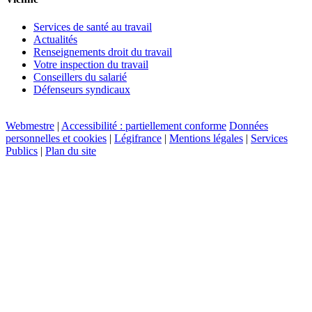
Services de santé au travail
Actualités
Renseignements droit du travail
Votre inspection du travail
Conseillers du salarié
Défenseurs syndicaux
Webmestre
|
Accessibilité : partiellement conforme
Données
personnelles et cookies
|
Légifrance
|
Mentions légales
|
Services
Publics
|
Plan du site